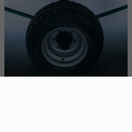
Hedere de porumb
Secerătorul MAANS-M Slavia este un secerător
puternic și de încredere pentru recoltarea porumbului.
1 modele
Vezi detalii