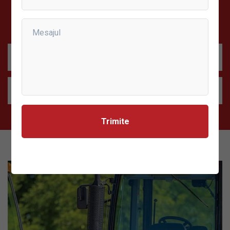
informațiile despre utilajul dorit.
Contactați-ne la:
+373 79 600 990
info@agrika.md