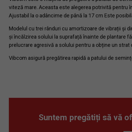
viteză mare. Aceasta este alegerea potrivită pentru în
Ajustabil la o adâncime de până la 17 cm Este posibilă 
Modelul cu trei rânduri cu amortizoare de vibrații și 
și încălzirea solului la suprafață înainte de plantare
prelucrare agresivă a solului pentru a obține un strat 
Vibcom asigură pregătirea rapidă a patului de semințe
Suntem pregătiți să vă ofe