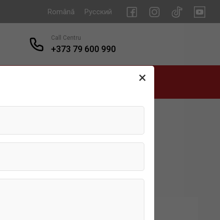
Română
Русский
Call Centru
+373 79 600 990
×