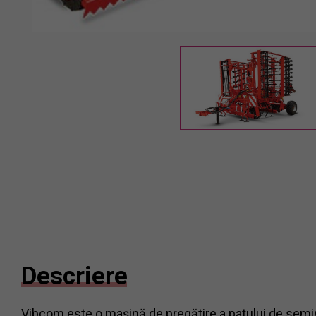
Descriere
Vibcom este o mașină de pregătire a patului de semin