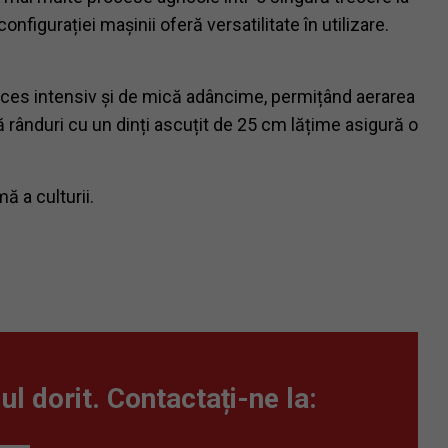
figurației mașinii oferă versatilitate în utilizare.
 proces intensiv și de mică adâncime, permițând aerarea
ă rânduri cu un dinți ascuțit de 25 cm lățime asigură o
ă a culturii.
ul dorit. Contactați-ne la: