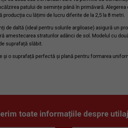
călzirea patului de semințe până în primăvară. Alegerea con
producția cu lățimi de lucru diferite de la 2,5 la 8 metri.
dinți de daltă (ideal pentru solurile argiloase) asigură un
 fără amestecarea straturilor adânci de sol. Modelul cu dou
de suprafață slăbit.
 și o suprafață perfectă și plană pentru formarea uniform
rim toate informațiile despre utilaj