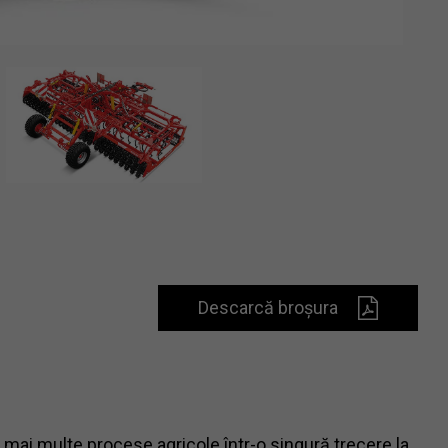
Descarcă broșura
mai multe procese agricole într-o singură trecere la