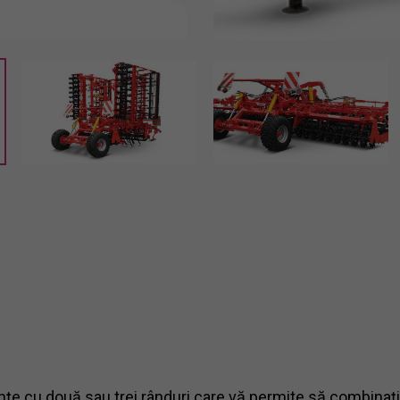
țe cu două sau trei rânduri care vă permite să combinați 